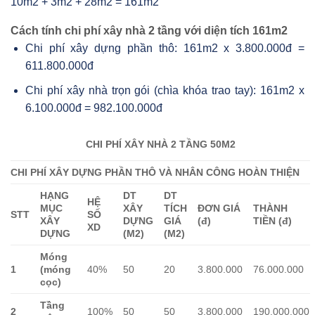
10m2 + 3m2 + 28m2 = 161m2
Cách tính chi phí xây nhà 2 tầng với diện tích 161m2
Chi phí xây dựng phần thô: 161m2 x 3.800.000đ =
611.800.000đ
Chi phí xây nhà trọn gói (chìa khóa trao tay): 161m2 x
6.100.000đ = 982.100.000đ
CHI PHÍ XÂY NHÀ 2 TẦNG 50M2
CHI PHÍ XÂY DỰNG PHẦN THÔ VÀ NHÂN CÔNG HOÀN THIỆN
HẠNG
DT
DT
HỆ
MỤC
XÂY
TÍCH
ĐƠN GIÁ
THÀNH
STT
SỐ
XÂY
DỰNG
GIÁ
(đ)
TIỀN (đ)
XD
DỰNG
(M2)
(M2)
Móng
1
(móng
40%
50
20
3.800.000
76.000.000
cọc)
Tầng
2
100%
50
50
3.800.000
190.000.000