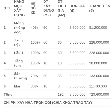
HẠNG
DT
DT
HỆ
MỤC
XÂY
TÍCH
ĐƠN GIÁ
THÀNH TIỀN
STT
SỐ
XÂY
DỰNG
GIÁ
(đ)
(đ)
XD
DỰNG
(M2)
(M2)
Móng
1
(móng
40%
60
24
3.800.000
91.200.000
cọc)
Tầng
2
100%
60
60
3.800.000
228.000.000
trệt
3
Lầu 1
100%
60
60
3.800.000
228.000.000
Tầng
4
100%
10
10
3.800.000
38.000.000
tum
Sân
5
70%
50
35
3.800.000
133.000.000
thượng
6
Mái
30%
10
3
3.800.000
11.400.000
Tổng
192
3.800.000
729.600.000
CHI PHÍ XÂY NHÀ TRỌN GÓI (CHÌA KHÓA TRAO TAY)