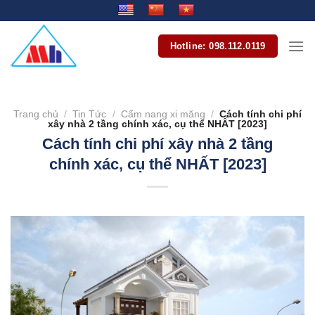
Bỏ
qua
nội
Hotline: 098.112.0119
dung
Trang chủ
/
Tin Tức
/
Cẩm nang xi măng
/
Cách tính chi phí
xây nhà 2 tầng chính xác, cụ thể NHẤT [2023]
Cách tính chi phí xây nhà 2 tầng
chính xác, cụ thể NHẤT [2023]