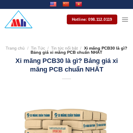
Bỏ
qua
nội
Hotline: 098.112.0119
dung
Trang chủ
/
Tin Tức
/
Tin tức nổi bật
/
Xi măng PCB30 là gì?
Bảng giá xi măng PCB chuẩn NHẤT
Xi măng PCB30 là gì? Bảng giá xi
măng PCB chuẩn NHẤT