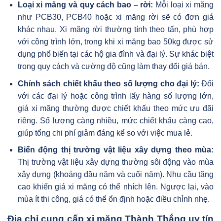
Loại xi măng và quy cách bao – rời:
Mỗi loại xi măng
như PCB30, PCB40 hoặc xi măng rời sẽ có đơn giá
khác nhau. Xi măng rời thường tính theo tấn, phù hợp
với công trình lớn, trong khi xi măng bao 50kg được sử
dụng phổ biến tại các hộ gia đình và đại lý. Sự khác biệt
trong quy cách và cường độ cũng làm thay đổi giá bán.
Chính sách chiết khấu theo số lượng cho đại lý:
Đối
với các đại lý hoặc công trình lấy hàng số lượng lớn,
giá xi măng thường được chiết khấu theo mức ưu đãi
riêng. Số lượng càng nhiều, mức chiết khấu càng cao,
giúp tổng chi phí giảm đáng kể so với việc mua lẻ.
Biến động thị trường vật liệu xây dựng theo mùa:
Thị trường vật liệu xây dựng thường sôi động vào mùa
xây dựng (khoảng đầu năm và cuối năm). Nhu cầu tăng
cao khiến giá xi măng có thể nhích lên. Ngược lại, vào
mùa ít thi công, giá có thể ổn định hoặc điều chỉnh nhẹ.
Địa chỉ cung cấp xi măng Thành Thắng uy tín