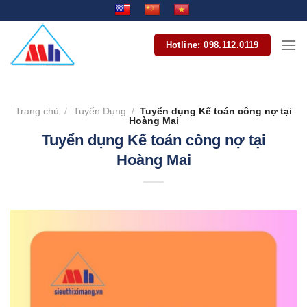
Bỏ
qua
nội
Hotline: 098.112.0119
dung
Trang chủ
/
Tuyển Dụng
/
Tuyển dụng Kế toán công nợ tại
Hoàng Mai
Tuyển dụng Kế toán công nợ tại
Hoàng Mai