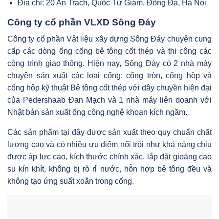
Địa chỉ: 20 An Trạch, Quốc Tử Giám, Đống Đa, Hà Nội
Công ty cổ phần VLXD Sông Đáy
Công ty cổ phần Vật liệu xây dựng Sông Đáy chuyên cung
cấp các dòng ống cống bê tông cốt thép và thi công các
công trình giao thông. Hiện nay, Sông Đáy có 2 nhà máy
chuyên sản xuất các loại cống: cống tròn, cống hộp và
cống hộp kỹ thuật Bê tông cốt thép với dây chuyền hiện đại
của Pedershaab Đan Mạch và 1 nhà máy liên doanh với
Nhật bản sản xuất ống công nghệ khoan kích ngầm.
Các sản phẩm tại đây được sản xuất theo quy chuẩn chất
lượng cao và có nhiều ưu điểm nổi trội như khả năng chịu
được áp lực cao, kích thước chính xác, lắp đặt gioăng cao
su kín khít, không bị rò rỉ nước, hỗn hợp bê tông đều và
không tạo ứng suất xoắn trong cống.