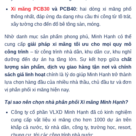
Xi măng PCB30
và PCB40:
hai dòng xi măng phổ
thông nhất, đáp ứng đa dạng nhu cầu thi công từ tô trát,
xây tường cho đến đổ bê tông sàn, móng.
Nhờ danh mục sản phẩm phong phú, Minh Hạnh có thể
cung cấp
giải pháp xi măng tối ưu cho mọi quy mô
công trình
– từ công trình nhà dân, khu dân cư, khu nghỉ
dưỡng đến dự án hạ tầng lớn. Sự kết hợp giữa
chất
lượng sản phẩm, dịch vụ giao hàng tận nơi và chính
sách giá linh hoạt
chính là lý do giúp Minh Hạnh trở thành
lựa chọn hàng đầu của nhiều nhà thầu, chủ đầu tư và đơn
vị phân phối xi măng hiện nay.
Tại sao nên chọn nhà phân phối Xi măng Minh Hạnh?
Công ty cổ phần VLXD Minh Hạnh đã có kinh nghiệm
cung cấp vật liệu xi măng cho hơn 1000 dự án trên
khắp cả nước, từ nhà dân, công ty, trường học, resort,
chung cư, tới các công trình nhà nước.