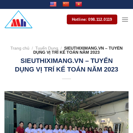
Bỏ
qua
nội
Hotline: 098.112.0119
dung
Trang chủ
/
Tuyển Dụng
/
SIEUTHIXIMANG.VN – TUYỂN
DỤNG VỊ TRÍ KẾ TOÁN NĂM 2023
SIEUTHIXIMANG.VN – TUYỂN
DỤNG VỊ TRÍ KẾ TOÁN NĂM 2023