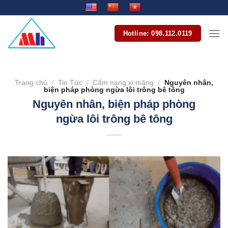
Bỏ
qua
nội
Hotline: 098.112.0119
dung
Trang chủ
/
Tin Tức
/
Cẩm nang xi măng
/
Nguyên nhân,
biện pháp phòng ngừa lôi trông bê tông
Nguyên nhân, biện pháp phòng
ngừa lôi trông bê tông