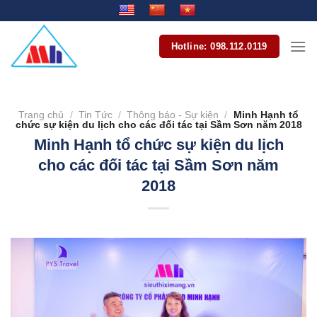
Bỏ
qua
nội
Hotline: 098.112.0119
dung
Trang chủ
/
Tin Tức
/
Thông báo - Sự kiện
/
Minh Hạnh tổ
chức sự kiện du lịch cho các đối tác tại Sầm Sơn năm 2018
Minh Hạnh tổ chức sự kiện du lịch
cho các đối tác tại Sầm Sơn năm
2018