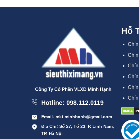
Hỗ 
Chín
Chín
Chín
Chín
Chín
Công Ty Cổ Phần VLXD Minh Hạnh
Chín
Hotline: 098.112.0119
Email: mkt.minhhanh@gmail.com
Địa Chỉ: Số 27, Tổ 23, P. Lĩnh Nam,
TP. Hà Nội