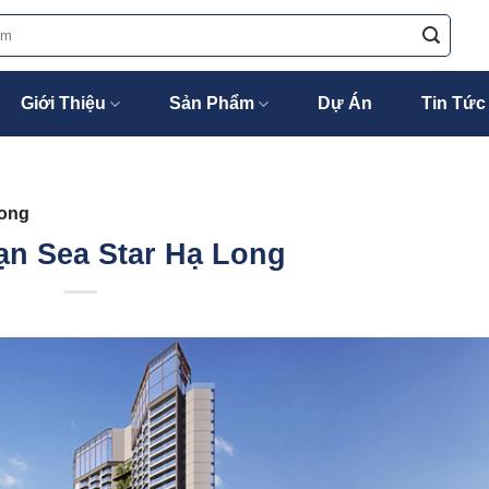
Giới Thiệu
Sản Phẩm
Dự Án
Tin Tức
Long
ạn Sea Star Hạ Long