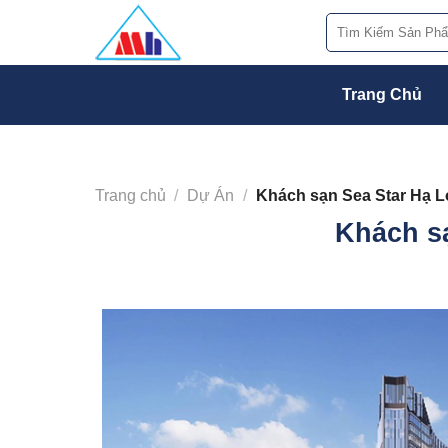
Bỏ
Tìm
qua
kiếm:
nội
dung
Trang Chủ
Trang chủ
/
Dự Án
/
Khách sạn Sea Star Hạ 
Khách s