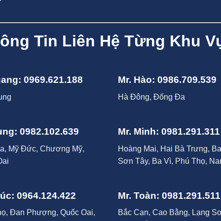
ông Tin Liên Hệ Từng Khu V
uang: 0969.621.188
Mr. Hào: 0986.709.539
ung
Hà Đông, Đống Đa
ung: 0982.102.639
Mr. Minh: 0981.291.311
a, Mỹ Đức, Chương Mỹ,
Hoàng Mai, Hai Bà Trưng, Ba
Oai
Sơn Tây, Ba Vì, Phú Thọ, N
húc: 0964.124.422
Mr. Toàn: 0981.291.511
ọ, Đan Phượng, Quốc Oai,
Bắc Cạn, Cao Bằng, Lạng Sơ