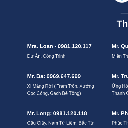
Th
Mrs. Loan - 0981.120.117
Mr. Q
Dự Án, Công Trình
Miền Tr
Mr. Ba: 0969.647.699
Mr. Tr
Xi Măng Rời ( Trạm Trộn, Xưởng
Ứng Hò
Cọc Cống, Gach Bê Tông)
Thanh 
Mr. Long: 0981.120.118
Mr. P
Cầu Giấy, Nam Từ Liêm, Bắc Từ
Phúc Th