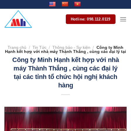
Bỏ
qua
nội
Hotline: 098.112.0119
dung
Trang chủ
/
Tin Tức
/
Thông báo - Sự kiện
/
Công ty Minh
Hạnh kết hợp với nhà máy Thành Thắng , cùng các đại lý tại
các tỉnh tổ chức hội nghị khách hàng
Công ty Minh Hạnh kết hợp với nhà
máy Thành Thắng , cùng các đại lý
tại các tỉnh tổ chức hội nghị khách
hàng