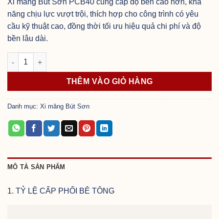
Xi măng Bút Sơn PCB40 cung cấp độ bền cao hơn, khả
năng chịu lực vượt trội, thích hợp cho công trình có yêu
cầu kỹ thuật cao, đồng thời tối ưu hiệu quả chi phí và độ
bền lâu dài.
Xi măng Bút Sơn PCB40 số lượng
THÊM VÀO GIỎ HÀNG
Danh mục:
Xi măng Bút Sơn
MÔ TẢ SẢN PHẨM
1. TỶ LỆ CẤP PHỐI BÊ TÔNG