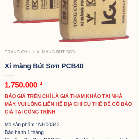
TRANG CHỦ
/
XI MĂNG BÚT SƠN
Xi măng Bút Sơn PCB40
1.750.000
₫
BÁO GIÁ TRÊN CHỈ LÀ GIÁ THAM KHẢO TẠI NHÀ
MÁY. VUI LÒNG LIÊN HỆ ĐỊA CHỈ CỤ THỂ ĐỂ CÓ BÁO
GIÁ TẠI CÔNG TRÌNH
Mã sản phẩm : NH00343
Bảo hành 1 tháng