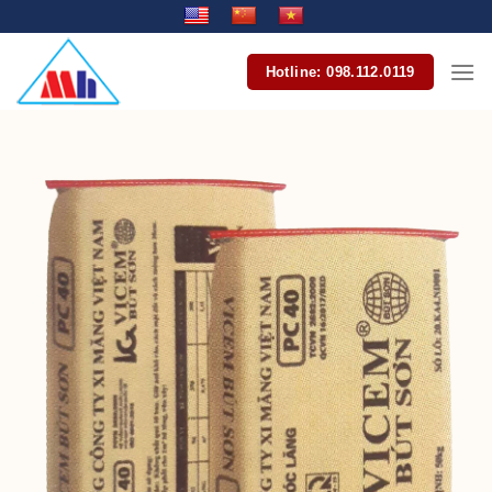
Bỏ
qua
nội
Hotline: 098.112.0119
dung